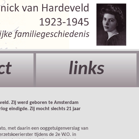
ct
links
eveld. Zij werd geboren te Amsterdam
og eindigde. Zij mocht slechts 21 jaar
ato, met daarin een ooggetuigenverslag van
zetskoerierster tijdens de 2e W.O. in